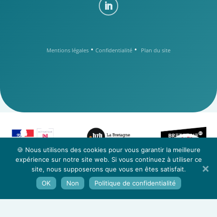
•
•
Mentions légales
Confidentialité
Plan du site
e
z
t
-
n
c
o
u
a
s
t
n
🍪 Nous utilisons des cookies pour vous garantir la meilleure
o
C
C
o
expérience sur notre site web. Si vous continuez à utiliser ce
n
s
t
u
a
c
o
t
site, nous supposerons que vous en êtes satisfait.
n
e
z
-
OK
Non
Politique de confidentialité