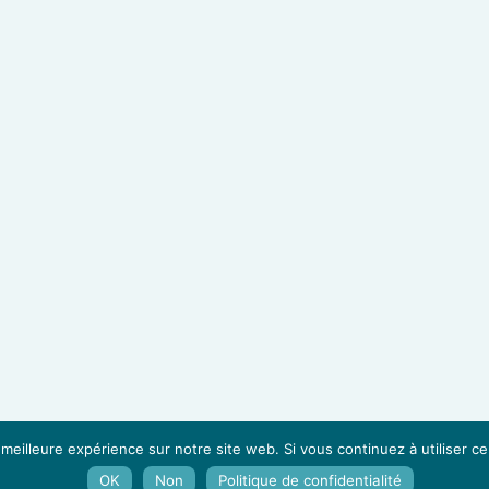
Mentions légales
•
Confidentialité
•
Plan du site
 meilleure expérience sur notre site web. Si vous continuez à utiliser c
OK
Non
Politique de confidentialité