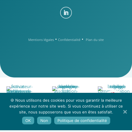
•
•
Mentions légales
Confidentialité
Plan du site
a
t
c
n
t
e
o
z
C
-
n
🍪 Nous utilisons des cookies pour vous garantir la meilleure
o
u
s
u
s
o
expérience sur notre site web. Si vous continuez à utiliser ce
n
-
C
z
o
e
n
site, nous supposerons que vous en êtes satisfait.
t
t
a
c
OK
Non
Politique de confidentialité