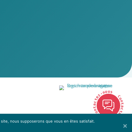
-
z
n
o
e
u
t
s
c
a
t
C
n
o
o
n
C
t
a
c
s
t
u
e
o
z
-
n
e site, nous supposerons que vous en êtes satisfait.