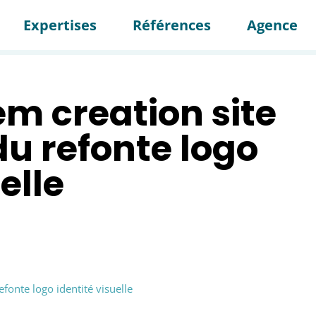
Expertises
Références
Agence
em creation site
du refonte logo
uelle