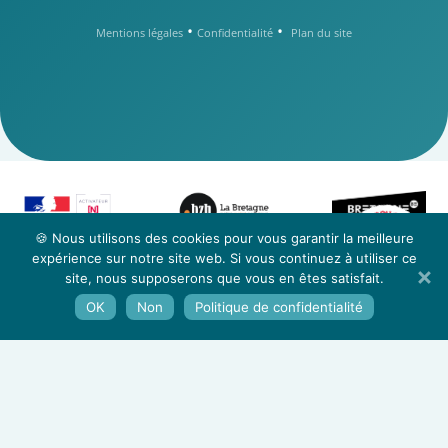
•
•
Mentions légales
Confidentialité
Plan du site
-
n
z
o
u
e
s
t
c
a
C
🍪 Nous utilisons des cookies pour vous garantir la meilleure
t
o
n
n
o
t
C
expérience sur notre site web. Si vous continuez à utiliser ce
a
c
t
e
s
z
site, nous supposerons que vous en êtes satisfait.
u
-
n
o
OK
Non
Politique de confidentialité