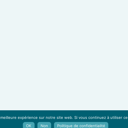
Mentions légales
•
Confidentialité
•
Plan du site
 meilleure expérience sur notre site web. Si vous continuez à utiliser c
OK
Non
Politique de confidentialité