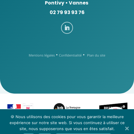
Pontivy
•
Vannes
02 79 93 93 76
•
•
Mentions légales
Confidentialité
Plan du site
-
z
n
o
e
u
t
s
c
a
t
🍪 Nous utilisons des cookies pour vous garantir la meilleure
C
n
o
o
n
C
expérience sur notre site web. Si vous continuez à utiliser ce
t
a
c
s
t
e
u
site, nous supposerons que vous en êtes satisfait.
z
o
-
n